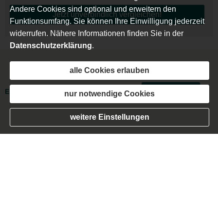
Andere Cookies sind optional und erweitern den
Jetzt unverbindlich ver­gleichen!
Funktionsumfang. Sie können Ihre Einwilligung jederzeit
widerrufen. Nähere Informationen finden Sie in der
Datenschutzerklärung
.
alle Cookies erlauben
Impressum
·
Rechtliche Hinweise
·
Datenschutz
·
Erstinformation
·
Beschwerden
·
Cookies
Vertrag widerrufen
nur notwendige Cookies
weitere Einstellungen