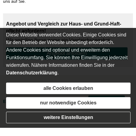
uns auf Sie.
Angebot und Vergleich zur Haus- und Grund-Haft­
pflicht anfordern!
Diese Website verwendet Cookies. Einige Cookies sind
Wir erstellen Ihnen gerne ein Vergleichsangebot.
für den Betrieb der Website unbedingt erforderlich.
Andere Cookies sind optional und erweitern den
An­ge­bot an­for­dern
Funktionsumfang. Sie können Ihre Einwilligung jederzeit
widerrufen. Nähere Informationen finden Sie in der
Datenschutzerklärung
.
alle Cookies erlauben
Impressum
·
Rechtliche Hinweise
·
Datenschutz
·
Erstinformation
·
Beschwerden
·
Cookies
Vertrag widerrufen
nur notwendige Cookies
weitere Einstellungen