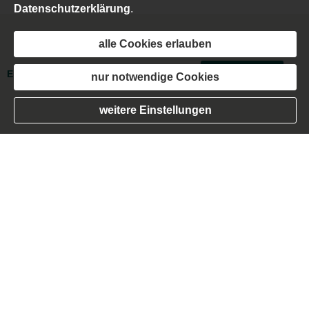
Datenschutzerklärung
.
alle Cookies erlauben
Impressum
·
Rechtliche Hinweise
·
Datenschutz
·
Erstinformation
·
Beschwerden
·
Cookies
Vertrag widerrufen
nur notwendige Cookies
weitere Einstellungen