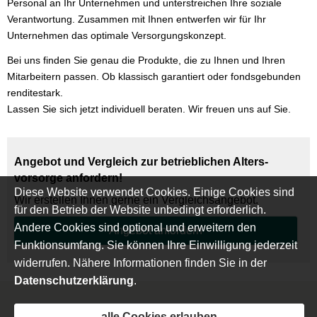
Personal an Ihr Unternehmen und unterstreichen Ihre soziale
Verantwortung. Zusammen mit Ihnen entwerfen wir für Ihr
Unternehmen das optimale Versorgungskonzept.
Bei uns finden Sie genau die Produkte, die zu Ihnen und Ihren
Mitarbeitern passen. Ob klassisch garantiert oder fondsgebunden
renditestark.
Lassen Sie sich jetzt individuell beraten. Wir freuen uns auf Sie.
Angebot und Vergleich zur betrieblichen Alters­
vorsorge anfordern!
Diese Website verwendet Cookies. Einige Cookies sind
Wir erstellen Ihnen gerne ein Vergleichsangebot.
für den Betrieb der Website unbedingt erforderlich.
Andere Cookies sind optional und erweitern den
An­ge­bot an­for­dern
Funktionsumfang. Sie können Ihre Einwilligung jederzeit
widerrufen. Nähere Informationen finden Sie in der
Datenschutzerklärung
.
Impressum
·
Rechtliche Hinweise
·
Datenschutz
·
alle Cookies erlauben