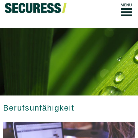
Berufs­unfähig­keit