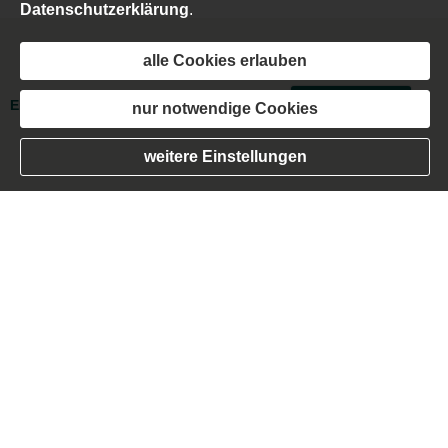
Datenschutzerklärung
.
alle Cookies erlauben
Impressum
·
Rechtliche Hinweise
·
Datenschutz
·
Erstinformation
·
Beschwerden
·
Cookies
nur notwendige Cookies
Vertrag widerrufen
weitere Einstellungen