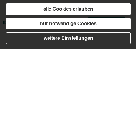
alle Cookies erlauben
Impressum
·
Rechtliche Hinweise
·
Datenschutz
·
Erstinformation
·
Beschwerden
·
Cookies
nur notwendige Cookies
Vertrag widerrufen
weitere Einstellungen